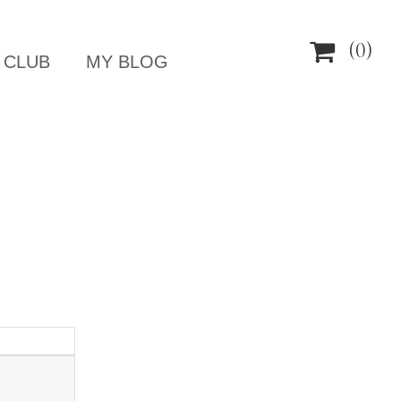

(0)
 CLUB
MY BLOG