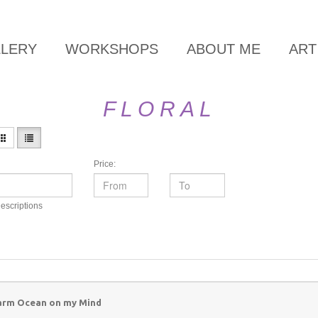
LLERY
WORKSHOPS
ABOUT ME
ART
F L O R A L
Price:
escriptions
rm Ocean on my Mind