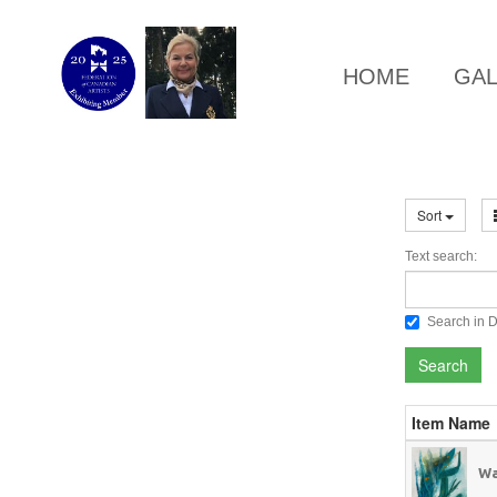
HOME
GA
Sort
Text search:
Search in D
Search
Item Name
Wa